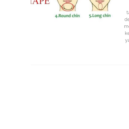
t
de
me
k
y